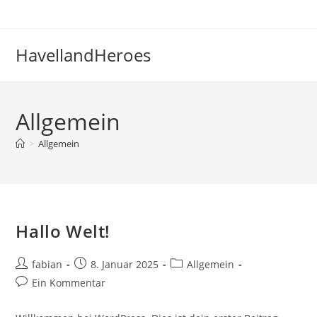
Zum
Inhalt
springen
HavellandHeroes
Allgemein
>
Allgemein
Hallo Welt!
Beitrags-
Beitrag
Beitrags-
fabian
8. Januar 2025
Allgemein
Autor:
veröffentlicht:
Kategorie:
Beitrags-
Ein Kommentar
Kommentare: